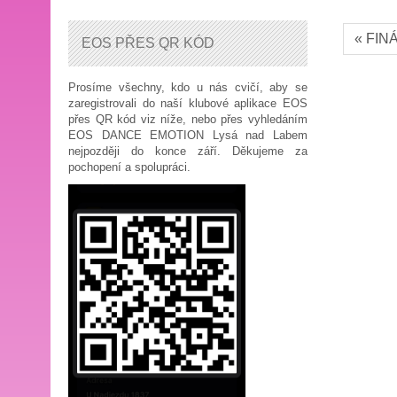
« FIN
EOS PŘES QR KÓD
Prosíme všechny, kdo u nás cvičí, aby se
zaregistrovali do naší klubové aplikace EOS
přes QR kód viz níže, nebo přes vyhledáním
EOS DANCE EMOTION Lysá nad Labem
nejpozději do konce září. Děkujeme za
pochopení a spolupráci.