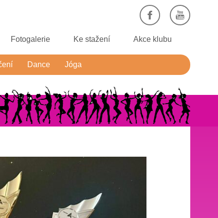
Fotogalerie
Ke stažení
Akce klubu
čení
Dance
Jóga