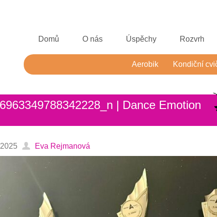
Domů
O nás
Úspěchy
Rozvrh
Aerobik
Kondiční cvi
963349788342228_n | Dance Emotion
.2025
Eva Rejmanová