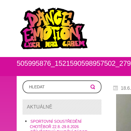
505995876_1521590598957502_2796
18.6
AKTUÁLNĚ
SPORTOVNÍ SOUSTŘEDĚNÍ
CHOTĚBOŘ 22.8.-29.8.2026