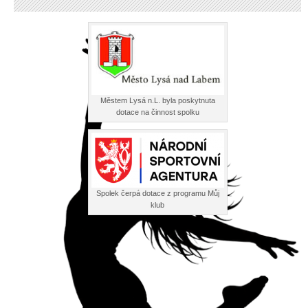
Městem Lysá n.L. byla poskytnuta
dotace na činnost spolku
Spolek čerpá dotace z programu Můj
klub