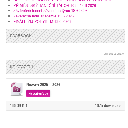
SPORTOVNÍ SOUSTŘEDĚNÍ CHOTĚBOŘ 22.8.-29.8.2026
PŘÍMĚSTSKÝ TANEČNÍ TÁBOR 10.8.-14.8.2026
Závěrečné focení závodních týmů 18.6.2026
Závěrečná letní akademie 15.6.2026
FINÁLE ŽIJ POHYBEM 13.6.2026
FACEBOOK
online prescription
KE STAŽENÍ
Rozvrh 2025 – 2026
Ke stažení zde
186.39 KB
1675 downloads