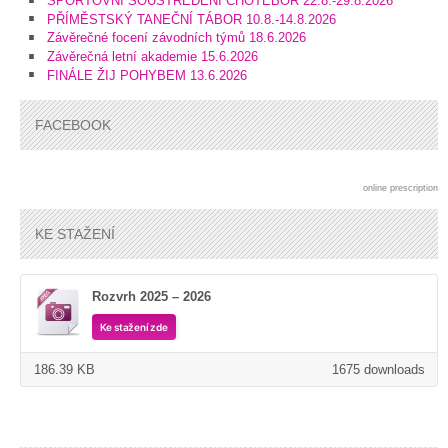
SPORTOVNÍ SOUSTŘEDĚNÍ CHOTĚBOŘ 22.8.-29.8.2026
PŘÍMĚSTSKÝ TANEČNÍ TÁBOR 10.8.-14.8.2026
Závěrečné focení závodních týmů 18.6.2026
Závěrečná letní akademie 15.6.2026
FINÁLE ŽIJ POHYBEM 13.6.2026
FACEBOOK
online prescription
KE STAŽENÍ
Rozvrh 2025 – 2026
Ke stažení zde
186.39 KB
1675 downloads