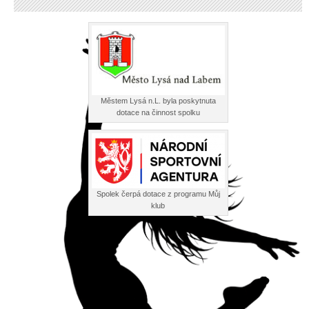
Městem Lysá n.L. byla poskytnuta
dotace na činnost spolku
Spolek čerpá dotace z programu Můj
klub