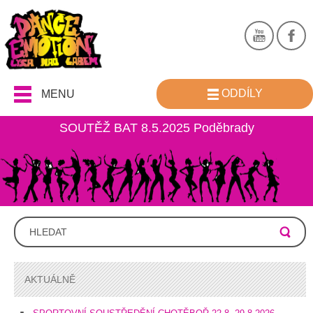
ODDÍLY
MENU
SOUTĚŽ BAT 8.5.2025 Poděbrady
AKTUÁLNĚ