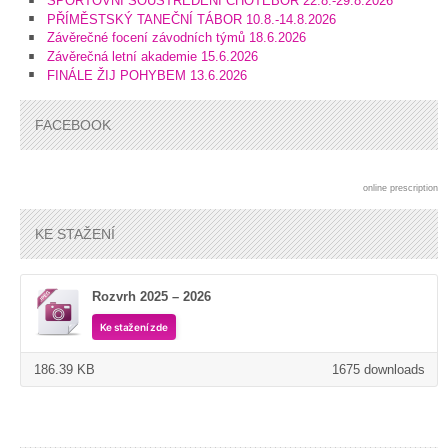
SPORTOVNÍ SOUSTŘEDĚNÍ CHOTĚBOŘ 22.8.-29.8.2026
PŘÍMĚSTSKÝ TANEČNÍ TÁBOR 10.8.-14.8.2026
Závěrečné focení závodních týmů 18.6.2026
Závěrečná letní akademie 15.6.2026
FINÁLE ŽIJ POHYBEM 13.6.2026
FACEBOOK
online prescription
KE STAŽENÍ
Rozvrh 2025 – 2026
Ke stažení zde
186.39 KB
1675 downloads