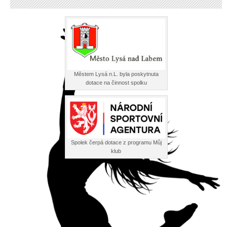
Městem Lysá n.L. byla poskytnuta
dotace na činnost spolku
Spolek čerpá dotace z programu Můj
klub