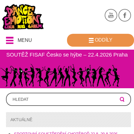
ODDÍLY
MENU
SOUTĚŽ FISAF Česko se hýbe – 22.4.2026 Praha
AKTUÁLNĚ