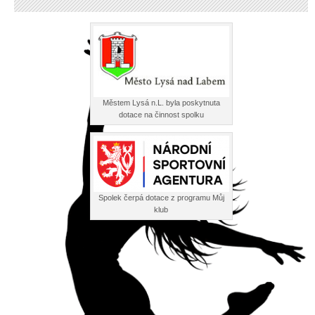
Městem Lysá n.L. byla poskytnuta
dotace na činnost spolku
Spolek čerpá dotace z programu Můj
klub