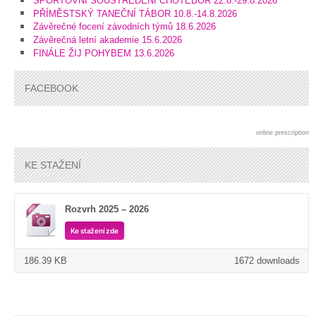
SPORTOVNÍ SOUSTŘEDĚNÍ CHOTĚBOŘ 22.8.-29.8.2026
PŘÍMĚSTSKÝ TANEČNÍ TÁBOR 10.8.-14.8.2026
Závěrečné focení závodních týmů 18.6.2026
Závěrečná letní akademie 15.6.2026
FINÁLE ŽIJ POHYBEM 13.6.2026
FACEBOOK
online prescription
KE STAŽENÍ
Rozvrh 2025 – 2026
Ke stažení zde
186.39 KB
1672 downloads