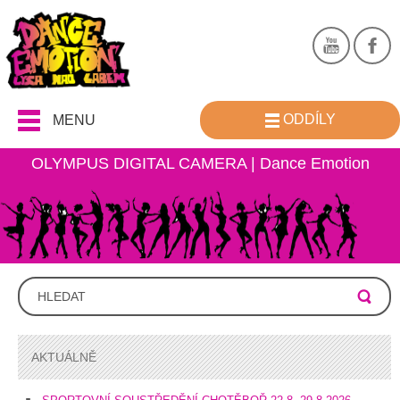
ODDÍLY
MENU
OLYMPUS DIGITAL CAMERA | Dance Emotion
AKTUÁLNĚ