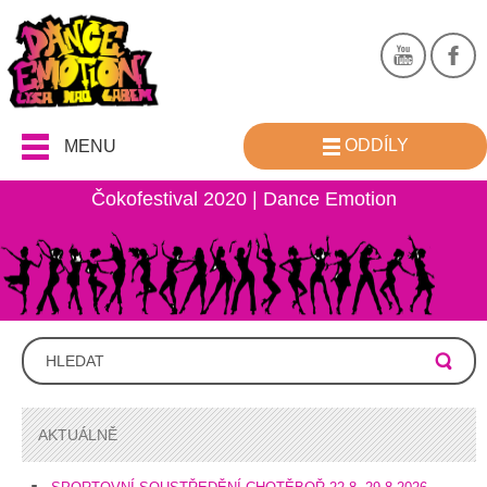
ODDÍLY
MENU
Čokofestival 2020 | Dance Emotion
AKTUÁLNĚ