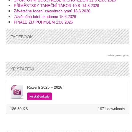
SPORTOVNÍ SOUSTŘEDĚNÍ CHOTĚBOŘ 22.8.-29.8.2026
PŘÍMĚSTSKÝ TANEČNÍ TÁBOR 10.8.-14.8.2026
Závěrečné focení závodních týmů 18.6.2026
Závěrečná letní akademie 15.6.2026
FINÁLE ŽIJ POHYBEM 13.6.2026
FACEBOOK
online prescription
KE STAŽENÍ
Rozvrh 2025 – 2026
Ke stažení zde
186.39 KB
1671 downloads