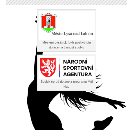
Městem Lysá n.L. byla poskytnuta
dotace na činnost spolku
Spolek čerpá dotace z programu Můj
klub