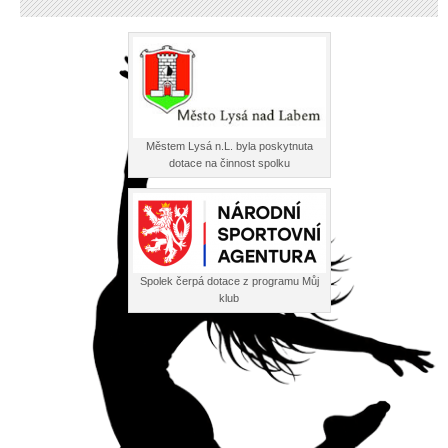
Městem Lysá n.L. byla poskytnuta
dotace na činnost spolku
Spolek čerpá dotace z programu Můj
klub