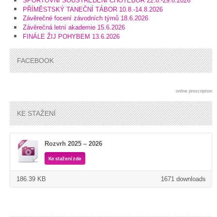
SPORTOVNÍ SOUSTŘEDĚNÍ CHOTĚBOŘ 22.8.-29.8.2026
PŘÍMĚSTSKÝ TANEČNÍ TÁBOR 10.8.-14.8.2026
Závěrečné focení závodních týmů 18.6.2026
Závěrečná letní akademie 15.6.2026
FINÁLE ŽIJ POHYBEM 13.6.2026
FACEBOOK
online prescription
KE STAŽENÍ
Rozvrh 2025 – 2026
Ke stažení zde
186.39 KB
1671 downloads