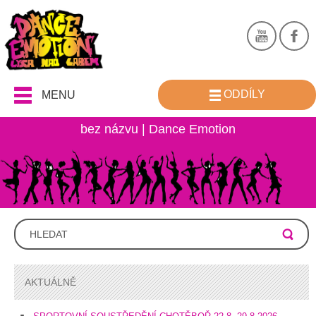
ODDÍLY
MENU
bez názvu | Dance Emotion
AKTUÁLNĚ