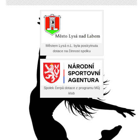
Městem Lysá n.L. byla poskytnuta
dotace na činnost spolku
Spolek čerpá dotace z programu Můj
klub