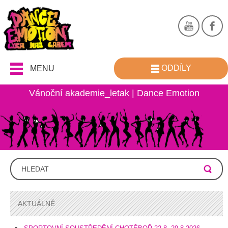
ODDÍLY
MENU
Vánoční akademie_letak | Dance Emotion
AKTUÁLNĚ