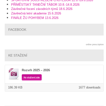
SPORTOVNÍ SOUSTŘEDĚNÍ CHOTĚBOŘ 22.8.-29.8.2026
PŘÍMĚSTSKÝ TANEČNÍ TÁBOR 10.8.-14.8.2026
Závěrečné focení závodních týmů 18.6.2026
Závěrečná letní akademie 15.6.2026
FINÁLE ŽIJ POHYBEM 13.6.2026
FACEBOOK
online prescription
KE STAŽENÍ
Rozvrh 2025 – 2026
Ke stažení zde
186.39 KB
1677 downloads